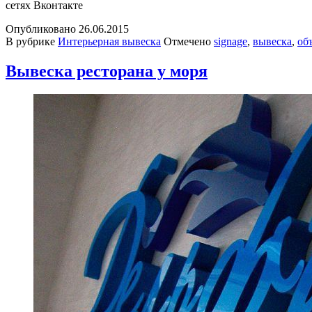
сетях Вконтакте
Опубликовано
26.06.2015
В рубрике
Интерьерная вывеска
Отмечено
signage
,
вывеска
,
об
Вывеска ресторана у моря