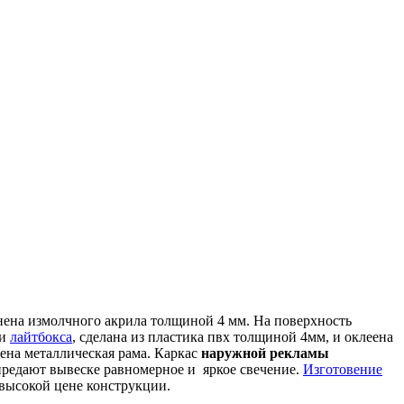
нена измолчного акрила толщиной 4 мм. На поверхность
ли
лайтбокса
, сделана из пластика пвх толщиной 4мм, и оклеена
лена металлическая рама. Каркас
наружной рекламы
 предают вывеске равномерное и яркое свечение.
Изготовение
евысокой цене конструкции.