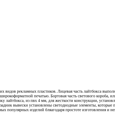
их видов рекламных пластиков. Лицевая часть лайтбокса выпол
 широкоформатной печатью. Бортовая часть светового короба, и
у лайтбокса, из пвх 4 мм, для жесткости конструкции, установ
На задник вывески установлены светодиодные элементы, которые
амых популярных изделий бляагодаря простоте изготовления и н