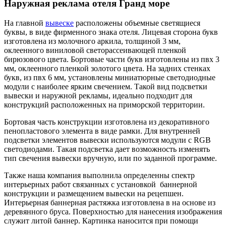
Наружная реклама отеля Гранд море
На главной
вывеске
расположены объемные светящиеся
буквы, в виде фирменного знака отеля. Лицевая сторона букв
изготовлена из молочного аркила, толщиной 3 мм,
оклеенного виниловой светорассеивающей пленкой
бирюзового цвета. Бортовые части букв изготовлены из пвх 3
мм, оклеенного пленкой золотого цвета. На задних стенках
букв, из пвх 6 мм, установлены миниатюрные светодиодные
модули с наиболее ярким свечением. Такой вид подсветки
вывески и наружной рекламы, идеально подходит для
конструкций расположенных на приморской территории.
Бортовая часть конструкции изготовлена из декоративного
пенопластового элемента в виде рамки. Для внутренней
подсветки элементов вывески используются модули с RGB
светодиодами. Такая подсветка дает возможность изменять
тип свечения вывески вручную, или по заданной программе.
Также наша компания выполнила определенны спектр
интерьерных работ связанных с установкой баннерной
конструкции и размещением вывески на рецепшен.
Интерьерная баннерная растяжка изготовлена в на основе из
деревянного бруса. Поверхностью для нанесения изображения
служит литой баннер. Картинка наносится при помощи