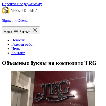
Перейти к содержимому
Signwork Odessa
Меню
Закрыть
Новости
Галерея работ
Цены
Контакт
Объемные буквы на композите TRG