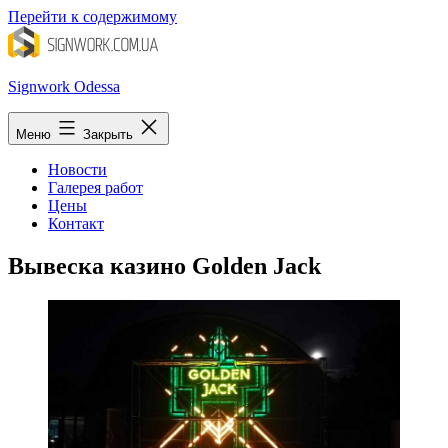
Перейти к содержимому
Signwork Odessa
Меню
Закрыть
Новости
Галерея работ
Цены
Контакт
Вывеска казино Golden Jack