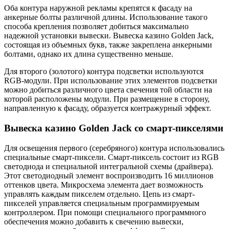
Оба контура наружной рекламы крепятся к фасаду на
анкерные болты различной длины. Использование такого
способа крепления позволяет добиться максимально
надежной установки вывески. Вывеска казино Golden Jack,
состоящая из объемных букв, также закреплена анкерными
болтами, однако их длина существенно меньше.
Для второго (золотого) контура подсветки используются
RGB-модули. При использование этих элементов подсветки
можно добиться различного цвета свечения той области на
которой расположены модули. При размещение в сторону,
направленную к фасаду, образуется контражурный эффект.
Вывеска казино Golden Jack со смарт-пикселями
Для освещения первого (серебряного) контура использовались
специальные смарт-пиксели. Смарт-пиксель состоит из RGB
светодиода и специальной интегральной схемы (драйвера).
Этот светодиодный элемент воспроизводить 16 миллионов
оттенков цвета. Микросхема элемента дает возможность
управлять каждым пикселем отдельно. Цепь из смарт-
пикселей управляется специальным программируемым
контроллером. При помощи специального программного
обеспечения можно добавить к свечению вывески,