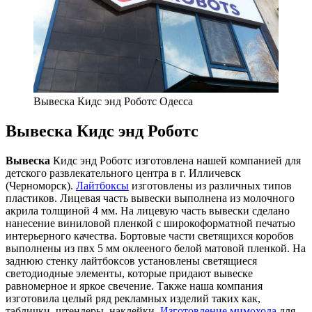
Вывеска Кидс энд Роботс Одесса
Вывеска Кидс энд Роботс
Вывеска
Кидс энд Роботс изготовлена нашей компанией для
детского развлекательного центра в г. Илличевск
(Черноморск).
Лайтбоксы
изготовлены из различных типов
пластиков. Лицевая часть вывески выполнена из молочного
акрила толщиной 4 мм. На лицевую часть вывески сделано
нанесение виниловой пленкой с широкоформатной печатью
интерьерного качества. Бортовые части светящихся коробов
выполнены из пвх 5 мм оклееного белой матовой пленкой. На
заднюю стенку лайтбоксов установлены светящиеся
светодиодные элементы, которые придают вывеске
равномерное и яркое свечение. Также наша компания
изготовила целый ряд рекламных изделий таких как,
таблички, штендеры, наклейки.
Изготовление мимохода
для