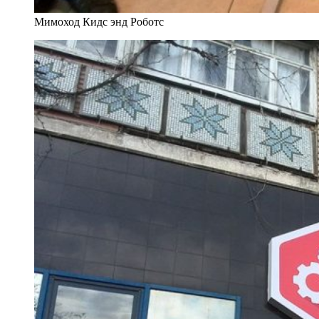
Мимоход Кидс энд Роботс