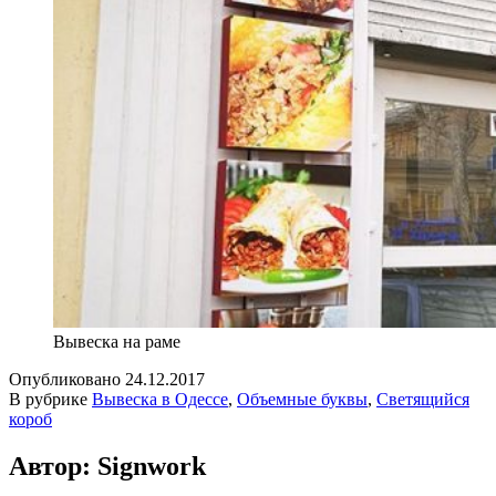
Вывеска на раме
Опубликовано
24.12.2017
В рубрике
Вывеска в Одессе
,
Объемные буквы
,
Светящийся
короб
Автор: Signwork