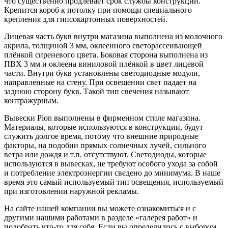
что существенно продлевает срок службы конструкции.
Крепится короб к потолку при помощи специального
крепления для гипсокартонных поверхностей.
Лицевая часть букв внутри магазина выполнена из молочного
акрила, толщиной 3 мм, оклеенного светорассеивающей
плёнкой сиреневого цвета. Боковая сторона выполнена из
ПВХ 3 мм и оклеена виниловой плёнкой в цвет лицевой
части. Внутри букв установлены светодиодные модули,
направленные на стену. При освещении свет падает на
заднюю сторону букв. Такой тип свечения называют
контражурным.
Вывески Pion выполнены в фирменном стиле магазина.
Материалы, которые используются в конструкции, будут
служить долгое время, потому что внешние природные
факторы, на подобии прямых солнечных лучей, сильного
ветра или дождя и т.п. отсутствуют. Светодиоды, которые
используются в вывесках, не требуют особого ухода за собой
и потребление электроэнергии сведено до минимума. В наше
время это самый используемый тип освещения, используемый
при изготовлении наружной рекламы.
На сайте нашей компании вы можете ознакомиться и с
другими нашими работами в разделе «галерея работ» и
подобрать что-то для себя. Если вы определились с выбором,