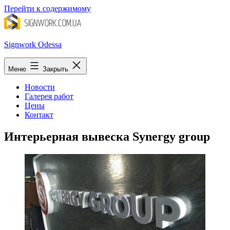
Перейти к содержимому
Signwork Odessa
Меню
Закрыть
Новости
Галерея работ
Цены
Контакт
Интерьерная вывеска Synergy group