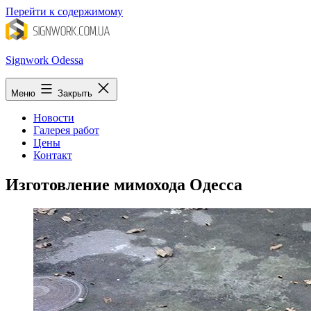
Перейти к содержимому
Signwork Odessa
Меню
Закрыть
Новости
Галерея работ
Цены
Контакт
Изготовление мимохода Одесса