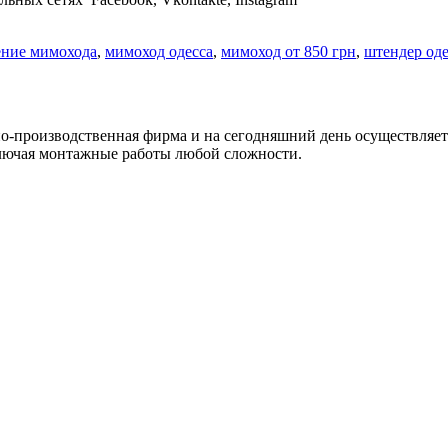
ение мимохода
,
мимоход одесса
,
мимоход от 850 грн
,
штендер оде
но-производственная фирма и на сегодняшний день осуществляет
ключая монтажные работы любой сложности.