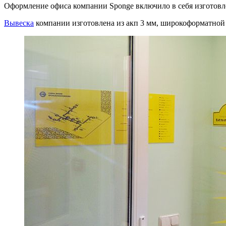
Оформление офиса компании Sponge включило в себя изготовле
Вывеска
компании изготовлена из акп 3 мм, широкоформатной 