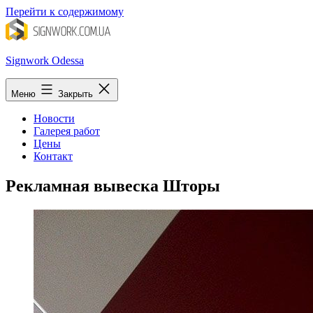
Перейти к содержимому
Signwork Odessa
Меню
Закрыть
Новости
Галерея работ
Цены
Контакт
Рекламная вывеска Шторы