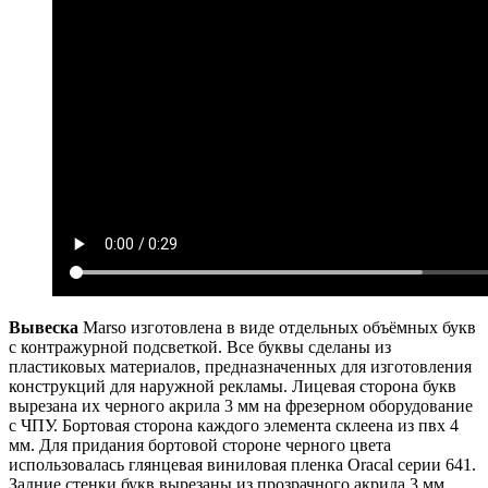
Вывеска
Marso изготовлена в виде отдельных объёмных букв
с контражурной подсветкой. Все буквы сделаны из
пластиковых материалов, предназначенных для изготовления
конструкций для наружной рекламы. Лицевая сторона букв
вырезана их черного акрила 3 мм на фрезерном оборудование
с ЧПУ. Бортовая сторона каждого элемента склеена из пвх 4
мм. Для придания бортовой стороне черного цвета
использовалась глянцевая виниловая пленка Oracal серии 641.
Задние стенки букв вырезаны из прозрачного акрила 3 мм.