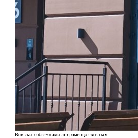
Вивіски з обьємними літерами що світяться